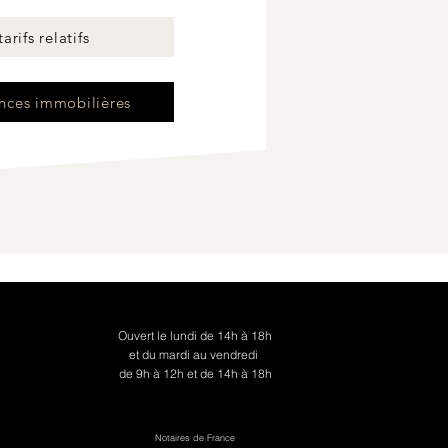
arifs relatifs
nces immobilières
Ouvert le
lundi de 14h à 18h
et du mardi au vendredi
de 9h à 12h et de 14h à 18h
Notaires de France