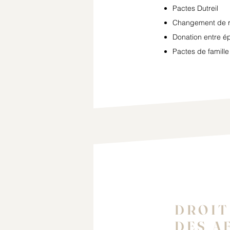
Pactes Dutreil
Changement de r
Donation entre é
Pactes de famille
DROIT
DES A