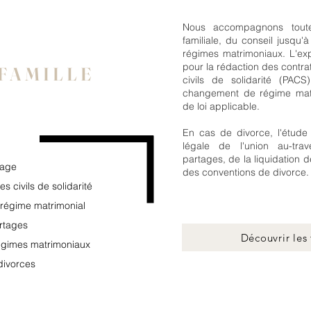
Nous accompagnons toute
familiale, du conseil jusqu'
régimes matrimoniaux. L'exp
pour la rédaction des contr
 FAMILLE
civils de solidarité (PAC
changement de régime matr
de loi applicable.
En cas de divorce, l'étude 
légale de l'union au-tra
partages, de la liquidation 
iage
des conventions de divorce
s civils de solidarité
régime matrimonial
rtages
Découvrir les t
régimes matrimoniaux
divorces